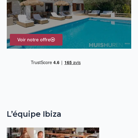
h
e
r
Voir notre offre
:
L’équipe Ibiza