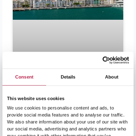
Consent
Details
About
Dois-je apporter des euros à
Ibiza ?
This website uses cookies
We use cookies to personalise content and ads, to
Dois-je apporter des euros à Ibiza ? Ibiza est
provide social media features and to analyse our traffic.
très demandée par les fêtards comme par les
We also share information about your use of our site with
amoureux de la nature et de la culture. Pour
our social media, advertising and analytics partners who
les visiteurs qui partent bientôt et qui se
may combine it with other information that you’ve