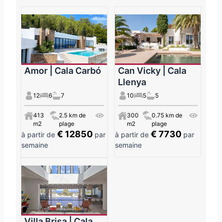
Amor | Cala Carbó
Can Vicky | Cala
Llenya
12
6
7
10
5
5
413
2.5 km de
300
0.75 km de
m2
plage
m2
plage
€ 12850
€ 7730
à partir de
par
à partir de
par
semaine
semaine
Villa Brisa | Cala