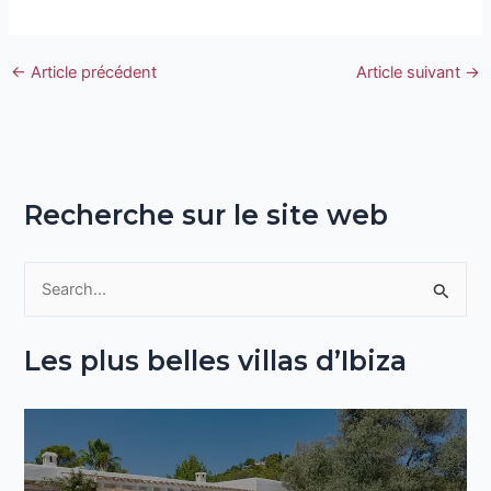
←
Article précédent
Article suivant
→
Recherche sur le site web
R
e
Les plus belles villas d’Ibiza
c
h
e
r
c