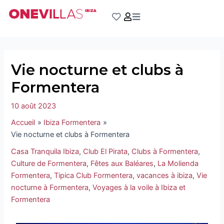
Aller
Navigation
au
des
contenu
articles
Vie nocturne et clubs à
Formentera
10 août 2023
Accueil
Ibiza Formentera
Vie nocturne et clubs à Formentera
Casa Tranquila Ibiza
,
Club El Pirata
,
Clubs à Formentera
,
Culture de Formentera
,
Fêtes aux Baléares
,
La Molienda
Formentera
,
Tipica Club Formentera
,
vacances à ibiza
,
Vie
nocturne à Formentera
,
Voyages à la voile à Ibiza et
Formentera