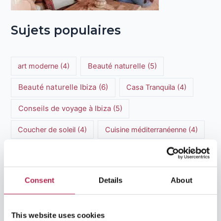
Sujets populaires
art moderne
(4)
Beauté naturelle
(5)
Beauté naturelle Ibiza
(6)
Casa Tranquila
(4)
Conseils de voyage à Ibiza
(5)
Coucher de soleil
(4)
Cuisine méditerranéenne
(4)
Culture Ibiza
(15)
Découvertes culinaires
(3)
Expériences culinaires
(6)
Consent
Details
About
Expériences culinaires à Ibiza
(5)
This website uses cookies
Formentera
(6)
Guide de voyage Ibiza
(5)