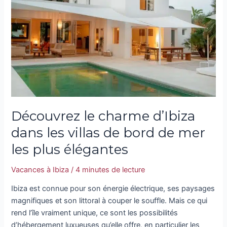
d’Ibiza
dans
les
villas
de
bord
de
mer
les
Découvrez le charme d’Ibiza
plus
élégantes
dans les villas de bord de mer
les plus élégantes
Vacances à Ibiza
/
4 minutes de lecture
Ibiza est connue pour son énergie électrique, ses paysages
magnifiques et son littoral à couper le souffle. Mais ce qui
rend l’île vraiment unique, ce sont les possibilités
d’hébergement luxueuses qu’elle offre, en particulier les