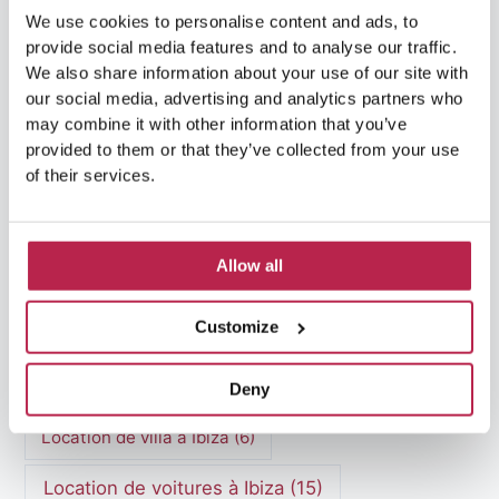
We use cookies to personalise content and ads, to
Histoire d'Ibiza
(13)
HuisHurenIbiza
(3)
provide social media features and to analyse our traffic.
We also share information about your use of our site with
Ibiza
(10)
Hébergement de luxe
(3)
our social media, advertising and analytics partners who
may combine it with other information that you’ve
Ibiza historique
(3)
provided to them or that they’ve collected from your use
of their services.
Location d'une villa de luxe
(8)
Location de bateaux à Ibiza
(14)
Allow all
Location de villa de luxe à Ibiza
(10)
Customize
Location de villa Ibiza
(8)
Deny
Location de villas à Ibiza
(5)
Location de villa à Ibiza
(6)
Location de voitures à Ibiza
(15)