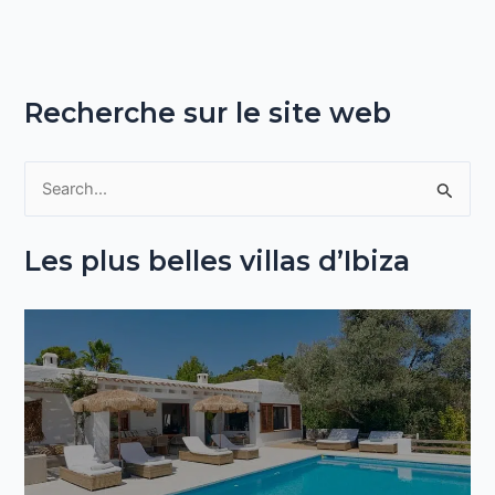
Recherche sur le site web
R
e
Les plus belles villas d’Ibiza
c
h
e
r
c
h
e
r