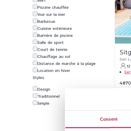
WiFi
Piscine chauffée
Vue sur la mer
Barbecue
Cuisine extérieure
Barrière de piscine
Salle de sport
Court de tennis
Sit
Chauffage au sol
San L
Distance de marche à la plage
12
Location en hiver
Ser
Styles
4 870
Design
Traditionnel
Simple
Consent