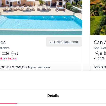
ges
Voir l'emplacement
Can 
orenzo
San Car
6
6
11
vices inclus
25% d
,00 €
/
9 260,00 €
par semaine
5 970,
Details