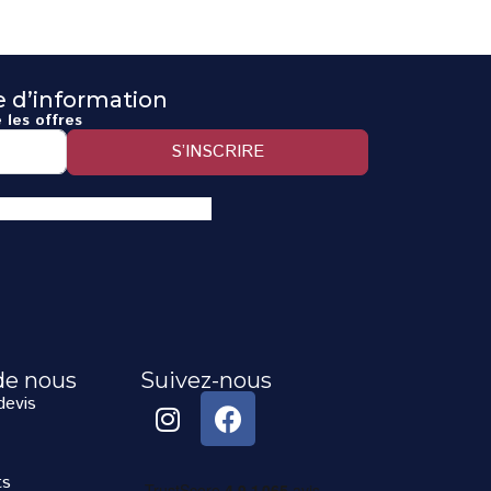
re d’information
 les offres
S’INSCRIRE
de nous
Suivez-nous
evis
ts