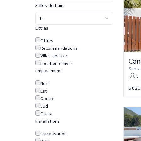
Salles de bain
1
+
Extras
Offres
Recommandations
Villas de luxe
Can
Location d'hiver
Santa
Emplacement
9
Nord
5 820
Est
Centre
Sud
Ouest
Installations
Climatisation