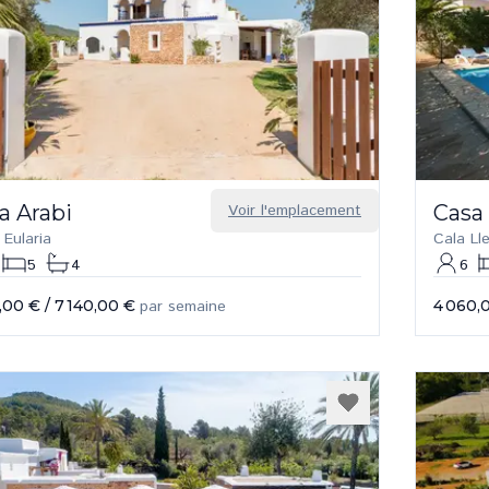
a Arabi
Voir l'emplacement
Casa
 Eularia
Cala Ll
5
4
6
,00 €
/
7 140,00 €
par semaine
4 060,