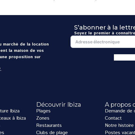
S’abonner à la lett
Soyez le premier à connaître
du marché de la location
ment la maison de vos
une proposition sur
.
Découvrir Ibiza
A propos 
ture Ibiza
Plages
Demande de d
eaux à Ibiza
Zones
Contact
a
Restaurants
Notre histoire
es
Clubs de plage
Postes vacan