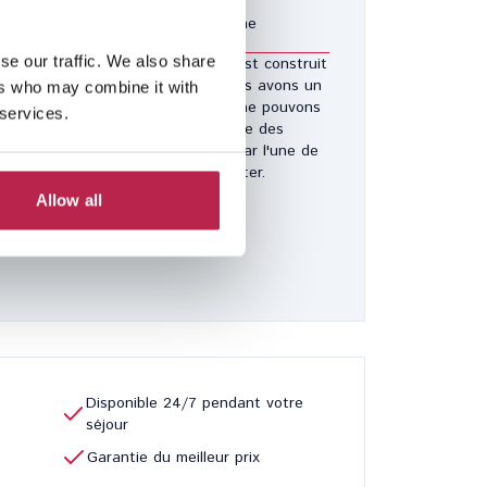
à partir de 2750 € par semaine
se our traffic. We also share
ison de notre vaste réseau qui s'est construit
ours des 10 dernières années, nous avons un
ers who may combine it with
tain nombre de maisons que nous ne pouvons
 services.
pas mettre en ligne, à la demande des
priétaires. Si vous êtes intéressé par l'une de
ces villas, veuillez nous contacter.
Allow all
Voir la collection privée
Disponible 24/7 pendant votre
séjour
Garantie du meilleur prix