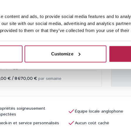
e content and ads, to provide social media features and to analy
En ra
au c
 our site with our social media, advertising and analytics partn
cer
 provided to them or that they’ve collected from your use of their
pro
ca Padel
Voir l'emplacement
Customize
arlos
3
2
,00 €
/
8 670,00 €
par semaine
opriétés soigneusement
Équipe locale anglophone
spectées
eck-in et service personnalisés
Aucun coût caché