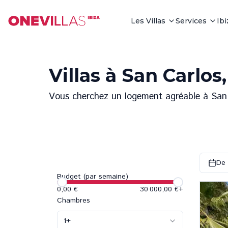
Les Villas
Services
Ib
Villas à San Carlos,
Vous cherchez un logement agréable à San Ca
De 
Budget (par semaine)
0,00 €
30 000,00 €
+
Chambres
1
+