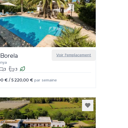
 Borela
Voir l'emplacement
enya
3
3
00 €
/
5 220,00 €
par semaine