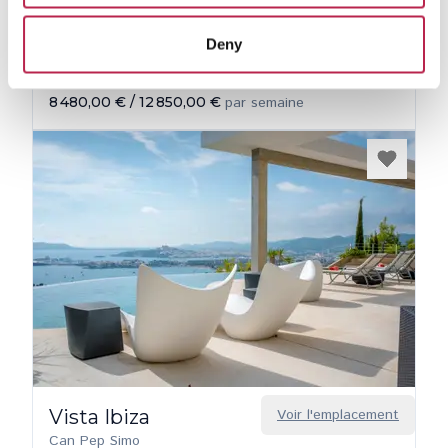
Casa Michel
Voir l'emplacement
Can Pep Simo
Deny
6
3
3
8 480,00 €
/
12 850,00 €
par semaine
Vista Ibiza
Voir l'emplacement
Can Pep Simo