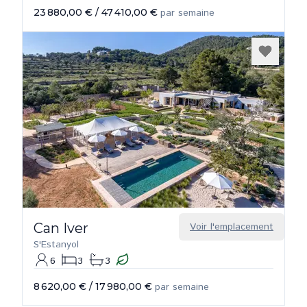
23 880,00 €
/
47 410,00 €
par semaine
Can Iver
Voir l'emplacement
S'Estanyol
6
3
3
8 620,00 €
/
17 980,00 €
par semaine