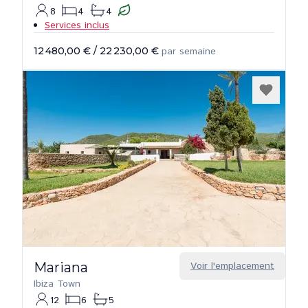
8
4
4
Services inclus
12 480,00 €
/
22 230,00 €
par semaine
Mariana
Voir l'emplacement
Ibiza Town
12
6
5