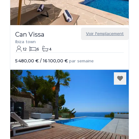
Can Vissa
Voir l'emplacement
Ibiza town
12
6
4
5 480,00 €
/
16 100,00 €
par semaine