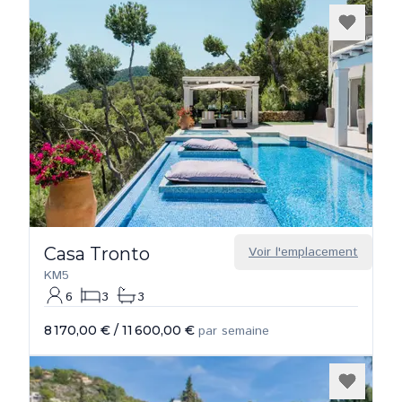
Casa Tronto
Voir l'emplacement
KM5
6
3
3
8 170,00 €
/
11 600,00 €
par semaine