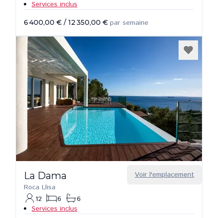
Services inclus
6 400,00 €
/
12 350,00 €
par semaine
La Dama
Voir l'emplacement
Roca Llisa
12
6
6
Services inclus