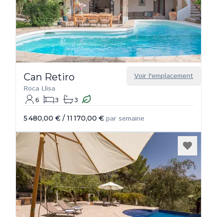
Can Retiro
Voir l'emplacement
Roca Llisa
6
3
3
5 480,00 €
/
11 170,00 €
par semaine