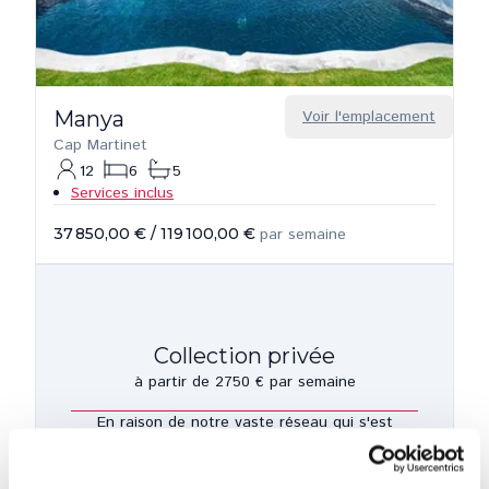
Manya
Voir l'emplacement
Cap Martinet
12
6
5
Services inclus
37 850,00 €
/
119 100,00 €
par semaine
Collection privée
à partir de 2750 € par semaine
En raison de notre vaste réseau qui s'est
construit au cours des 10 dernières années,
nous avons un certain nombre de maisons que
nous ne pouvons pas mettre en ligne, à la