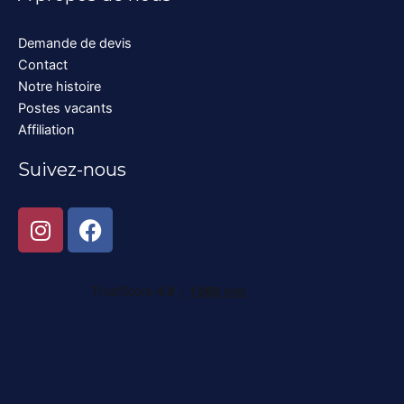
Demande de devis
Contact
Notre histoire
Postes vacants
Affiliation
Suivez-nous
I
F
n
a
s
c
t
e
a
b
g
o
r
o
a
k
m