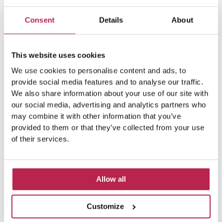
working
Consent
Details
About
Combinez votre villa avec un espace de travail chez
notre partenaire theHUB, l’espace de co-working numéro
This website uses cookies
un à Ibiza ! Profitez d’un environnement de travail
stimulant avec plusieurs bureaux, des salles de réunion et
We use cookies to personalise content and ads, to
provide social media features and to analyse our traffic.
un bar ouvert après les heures de travail. TheHUB.
We also share information about your use of our site with
propose également des repas sains sur place pendant
our social media, advertising and analytics partners who
les heures de travail. Cela en fait également un lieu idéal
may combine it with other information that you’ve
pour nouer des contacts professionnels. Pratique pour
provided to them or that they’ve collected from your use
développer votre réseau à Ibiza !
of their services.
Par notre intermédiaire et celui de theHUB. vous pouvez
désormais créer l’équilibre parfait entre le travail et les
vacances. Vous pouvez donc séjourner dans l’
une de
Allow all
nos villas
et travailler au TheHUB grâce à l’une de leurs
cartes journalières ou saisonnières. Vous voulez en
Customize
savoir plus ? Contactez-nous par courriel ou par