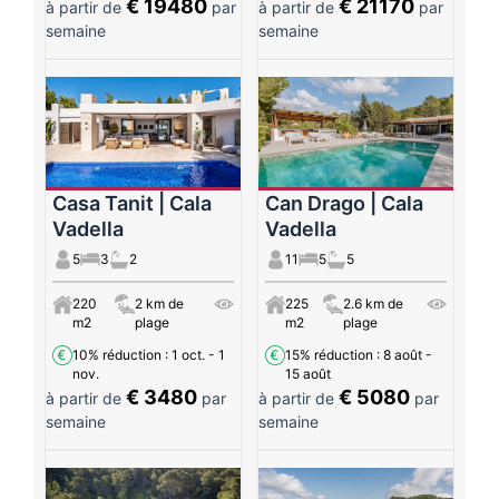
€ 19480
€ 21170
à partir de
par
à partir de
par
semaine
semaine
Casa Tanit | Cala
Can Drago | Cala
Vadella
Vadella
5
3
2
11
5
5
220
2 km de
225
2.6 km de
m2
plage
m2
plage
10% réduction
: 1 oct. - 1
15% réduction
: 8 août -
nov.
15 août
€ 3480
€ 5080
à partir de
par
à partir de
par
semaine
semaine