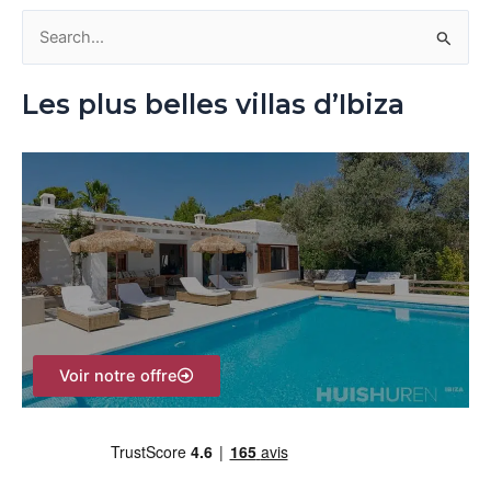
R
e
Les plus belles villas d’Ibiza
c
h
e
r
c
h
e
r
Voir notre offre
: