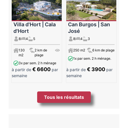
Villa d'Hort | Cala
Can Burgos | San
d'Hort
José
8
4
5
8
4
3
130
2 km de
250 m2
6 km de plage
m2
plage
1x par sem. 2 h ménage.
3x par sem. 2 h ménage
€ 6600
€ 3900
à partir de
par
à partir de
par
semaine
semaine
Tous les résultats