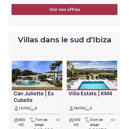
Voir nos offres
Villas dans le sud d’Ibiza
Can Juliette | Es
Villa Estate | KM4
Cubells
12
6
6
16
6
5
600
7 km de
450
5 km de
m2
plage
m2
plage