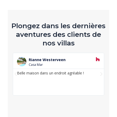
Plongez dans les dernières
aventures des clients de
nos villas
L
i
Rianne Westerveen
r
Casa Mar
e
p
Belle maison dans un endroit agréable !
Char
P
S
l
de s
r
u
u
endro
s
é
i
c
v
é
a
d
n
e
t