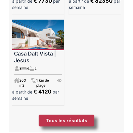
€ 7730
€ 82350
à partir de
par
à partir de
par
semaine
semaine
Casa Dalt Vista |
Jesus
8
4
2
200
1 km de
m2
plage
€ 4120
à partir de
par
semaine
Tous les résultats