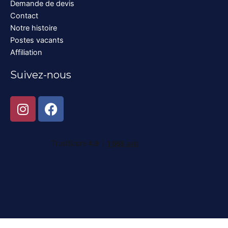
Demande de devis
Contact
Notre histoire
Postes vacants
Affiliation
Suivez-nous
I
F
n
a
s
c
t
e
a
b
g
o
r
o
a
k
m