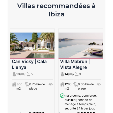
Villas recommandées à
Ibiza
Can Vicky | Cala
Villa Mabrun |
Llenya
Vista Alegre
10
5
5
14
7
9
300
0.75 km de
1280
0.05 km de
m2
plage
m2
plage
majordome, concierge,
cuisinier, service de
ménage à temps plein,
sécurité 24 h par jour.