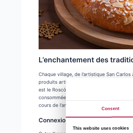
L’enchantement des traditi
Chaque village, de l’artistique San Carlos 
produits artisanaux et des délices locaux 
est le Roscón de Reyes, un gâteau rond déc
consommée depuis des générations en g
cours de l’année précédente.
Consent
Connexion communautaire
This website uses cookies