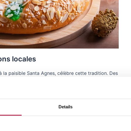
ons locales
à la paisible Santa Agnes, célèbre cette tradition. Des
sont présentés partout. La star culinaire de la fête
oré de fruits confits. Cette friandise est
uise de récompense pour un bon comportement au
Details