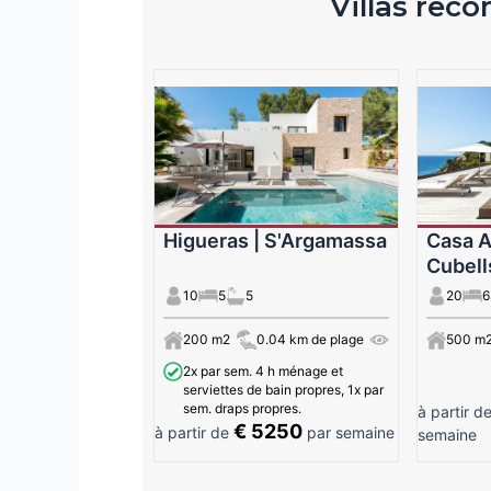
Villas rec
Higueras | S'Argamassa
Casa At
Cubell
10
5
5
20
6
200 m2
0.04 km de plage
500 m
2x par sem. 4 h ménage et
serviettes de bain propres, 1x par
sem. draps propres.
à partir d
€ 5250
à partir de
par semaine
semaine