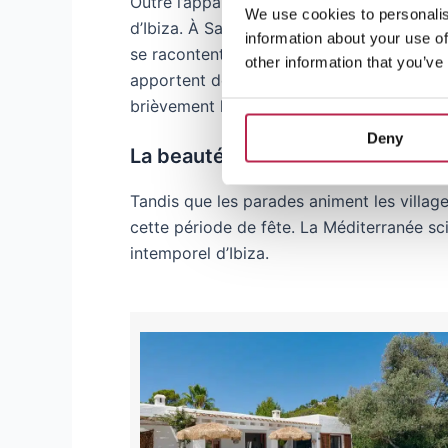
Outre l’apparat, les défilés sont aussi l’e
We use cookies to personalis
d’Ibiza. À Sant Francesc et San Rafael, où 
information about your use of
se racontent des histoires. Les enfants r
other information that you’ve
apportent des cadeaux et de l’espoir. C’e
brièvement la place à l’unité et à la fête.
Deny
La beauté du paysage naturel d’I
Tandis que les parades animent les villages
cette période de fête. La Méditerranée scin
intemporel d’Ibiza.