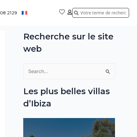
Rechercher
Rechercher
808 2129
Recherche sur le site
web
R
e
Les plus belles villas
c
d’Ibiza
h
e
r
c