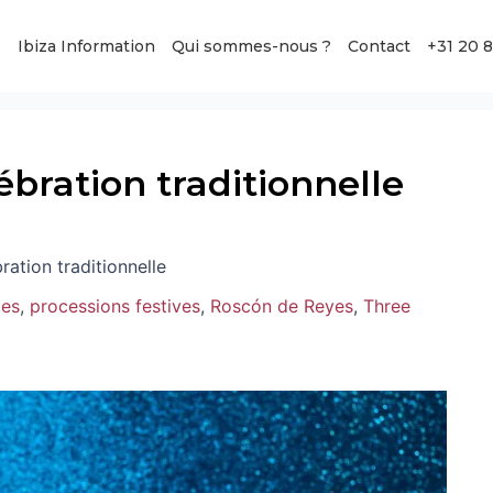
s
Ibiza Information
Qui sommes-nous ?
Contact
+31 20 
lébration traditionnelle
bration traditionnelle
les
,
processions festives
,
Roscón de Reyes
,
Three