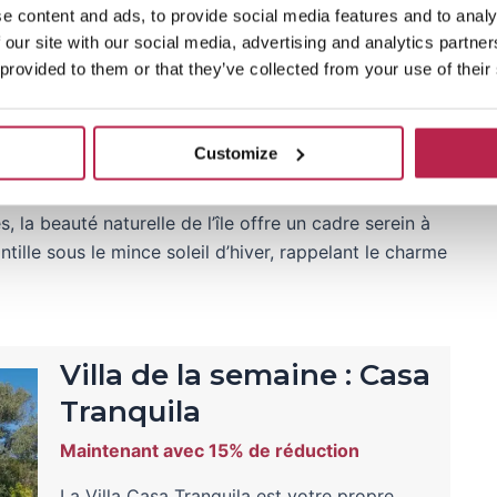
xpression de l’esprit communautaire si caractéristique
e content and ads, to provide social media features and to analy
le temps semble s’être arrêté, les voisins et les amis
 our site with our social media, advertising and analytics partn
egardent avec admiration les Rois Mages qui
 provided to them or that they’ve collected from your use of their
st un moment où les soucis quotidiens cèdent
Customize
biza
, la beauté naturelle de l’île offre un cadre serein à
tille sous le mince soleil d’hiver, rappelant le charme
Villa de la semaine : Casa
Tranquila
Maintenant avec 15% de réduction
La Villa Casa Tranquila est votre propre