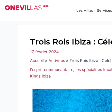
Aller
Navigation
au
des
Les Villas
Service
contenu
articles
Trois Rois Ibiza : Cé
17 février 2024
Accueil
Activités
Trois Rois Ibiza : Célé
l'esprit communautaire
,
les spécialités loca
Kings Ibiza