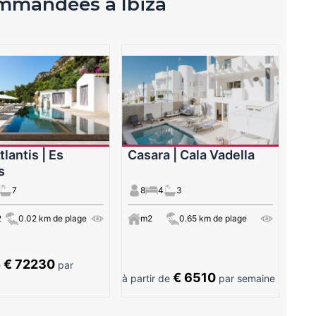
ommandées à Ibiza
lantis | Es
Casara | Cala Vadella
s
7
8
4
3
2
0.02 km de plage
m2
0.65 km de plage
€ 72230
e
par
€ 6510
à partir de
par semaine