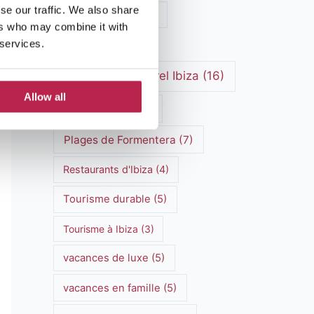
se our traffic. We also share
Marchés hippies
(4)
ers who may combine it with
 services.
Méditerranée
(5)
patrimoine culturel Ibiza
(16)
Allow all
Plages d'Ibiza
(7)
Plages de Formentera
(7)
Restaurants d'Ibiza
(4)
Tourisme durable
(5)
Tourisme à Ibiza
(3)
vacances de luxe
(5)
vacances en famille
(5)