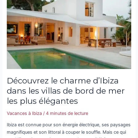
charme
d’Ibiza
dans
les
villas
de
bord
de
mer
les
Découvrez le charme d’Ibiza
plus
élégantes
dans les villas de bord de mer
les plus élégantes
Vacances à Ibiza
/
4 minutes de lecture
Ibiza est connue pour son énergie électrique, ses paysages
magnifiques et son littoral à couper le souffle. Mais ce qui