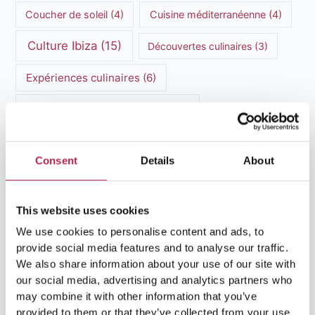
Coucher de soleil
(4)
Cuisine méditerranéenne
(4)
Culture Ibiza
(15)
Découvertes culinaires
(3)
Expériences culinaires
(6)
Expériences culinaires à Ibiza
(5)
Formentera
(6)
Guide de voyage Ibiza
(5)
Consent
Details
About
Histoire d'Ibiza
(13)
HuisHurenIbiza
(3)
Ibiza
(10)
Hébergement de luxe
(3)
This website uses cookies
We use cookies to personalise content and ads, to
Ibiza historique
(3)
provide social media features and to analyse our traffic.
Location d'une villa de luxe
(8)
We also share information about your use of our site with
our social media, advertising and analytics partners who
Location de bateaux à Ibiza
(14)
may combine it with other information that you’ve
provided to them or that they’ve collected from your use