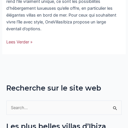
rend l’île vraiment unique, ce sont les possibilités
d’hébergement luxueuses qu’elle offre, en particulier les
élégantes villas en bord de mer. Pour ceux qui souhaitent
vivre l’île avec style, OneVillasIbiza propose un large
éventail d’options.
Lees Verder »
Recherche sur le site web
R
e
Les plus belles villas d’Ibiza
c