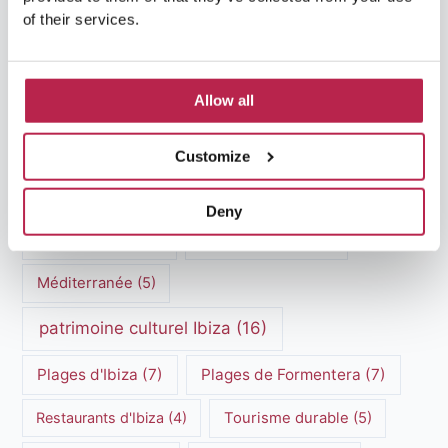
Location de villa de luxe à Ibiza
(10)
of their services.
Location de villa Ibiza
(8)
Allow all
Location de villas à Ibiza
(5)
Location de villa à Ibiza
(6)
Customize
Location de voitures à Ibiza
(15)
Deny
Marchés d'Ibiza
(3)
Marchés hippies
(4)
Méditerranée
(5)
patrimoine culturel Ibiza
(16)
Plages d'Ibiza
(7)
Plages de Formentera
(7)
Restaurants d'Ibiza
(4)
Tourisme durable
(5)