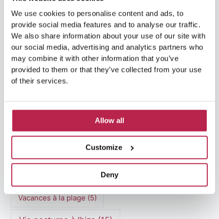
Location de voitures à Ibiza
(15)
We use cookies to personalise content and ads, to
provide social media features and to analyse our traffic.
Marchés d'Ibiza
(3)
Marchés hippies
(4)
We also share information about your use of our site with
Méditerranée
(5)
our social media, advertising and analytics partners who
may combine it with other information that you’ve
patrimoine culturel Ibiza
(16)
provided to them or that they’ve collected from your use
of their services.
Plages d'Ibiza
(7)
Plages de Formentera
(7)
Restaurants d'Ibiza
(4)
Tourisme durable
(5)
Allow all
Tourisme à Ibiza
(3)
vacances de luxe
(5)
Customize
vacances en famille
(5)
Deny
vacances à ibiza
(17)
Vacances à la plage
(5)