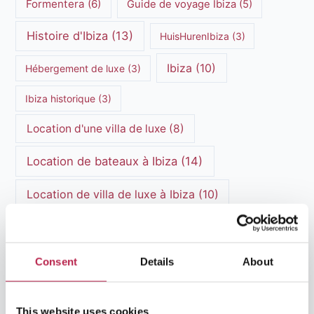
Formentera
(6)
Guide de voyage Ibiza
(5)
Histoire d'Ibiza
(13)
HuisHurenIbiza
(3)
Ibiza
(10)
Hébergement de luxe
(3)
Ibiza historique
(3)
Location d'une villa de luxe
(8)
Location de bateaux à Ibiza
(14)
Location de villa de luxe à Ibiza
(10)
Location de villa Ibiza
(8)
Location de villas à Ibiza
(5)
Consent
Details
About
Location de villa à Ibiza
(6)
This website uses cookies