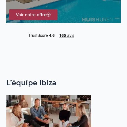
r
Voir notre offre
:
L’équipe Ibiza