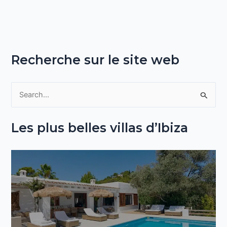
Recherche sur le site web
R
e
Les plus belles villas d’Ibiza
c
h
e
r
c
h
e