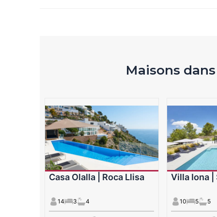
Maisons dans 
Casa Olalla | Roca Llisa
Villa Iona 
14
3
4
10
5
5