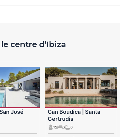
le centre d’Ibiza
| San José
Can Boudica | Santa
Gertrudis
12
6
6