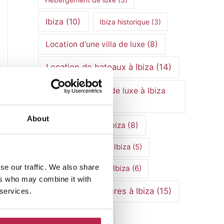
Ibiza
(10)
Ibiza historique
(3)
Location d'une villa de luxe
(8)
Location de bateaux à Ibiza
(14)
Location de villa de luxe à Ibiza
(10)
About
Location de villa Ibiza
(8)
Location de villas à Ibiza
(5)
se our traffic. We also share
Location de villa à Ibiza
(6)
ers who may combine it with
Location de voitures à Ibiza
(15)
 services.
Marchés d'Ibiza
(3)