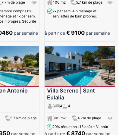
7 km de plage
400 m2
5.7 km de plage
ptembre compris 6x
2x par sem. 4 h ménage et
ménage et 1x par sem.
serviettes de bain propres.
bain propres. Sécurité
0480
€ 9100
par semaine
à partir de
par semaine
San Antonio
Villa Sereno | Sant
Eulalia
8
4
4
5.7 km de plage
300 m2
4 km de plage
20% réduction
: 15 août – 31 août
5350
€ 8740
par semaine
à partir de
par semaine