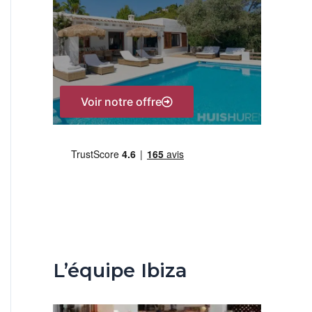
h
e
r
:
Voir notre offre
L’équipe Ibiza