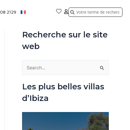
Rechercher
Rechercher
808 2129
Recherche sur le site
web
R
e
Les plus belles villas
c
d’Ibiza
h
e
r
c