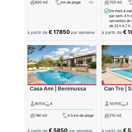
600 m2
km de plage
700 m2
De mais à se
par sem. 4 h 
serviettes de 
de 22 h à 7 h.
€ 17850
€ 1
à partir de
par semaine
à partir de
Casa Ami | Benimussa
Can Tro | 
8
4
4
10
5
3
180 m2
4.5 km de plage
210 m2
€ 5850
€ 
à partir de
par semaine
à partir de