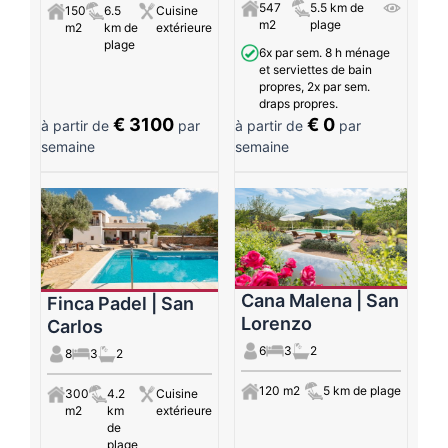
547
5.5 km de
150
6.5
Cuisine
m2
plage
m2
km de
extérieure
plage
6x par sem. 8 h ménage
et serviettes de bain
propres, 2x par sem.
draps propres.
€ 3100
€ 0
à partir de
par
à partir de
par
semaine
semaine
Cana Malena | San
Finca Padel | San
Lorenzo
Carlos
6
3
2
8
3
2
120 m2
5 km de plage
300
4.2
Cuisine
m2
km
extérieure
de
plage