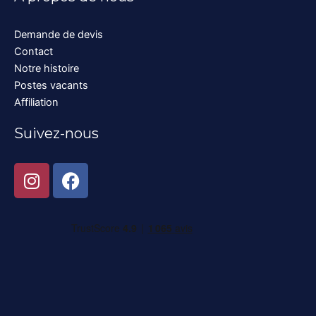
Demande de devis
Contact
Notre histoire
Postes vacants
Affiliation
Suivez-nous
I
F
n
a
s
c
t
e
a
b
g
o
r
o
a
k
m