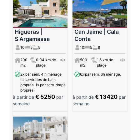
Higueras |
Can Jaime | Cala
S'Argamassa
Conta
10
5
5
10
5
8
200
0.04 km de
500
1.6 km de
m2
plage
m2
plage
2x par sem. 4 h ménage
6x par sem. 6h ménage.
et serviettes de bain
propres, 1x par sem. draps
propres.
€ 5250
€ 13420
à partir de
par
à partir de
par
semaine
semaine