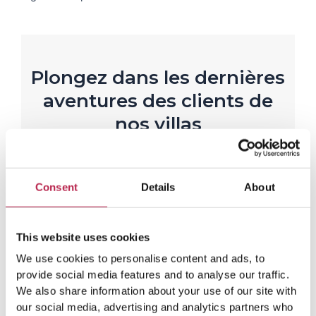
Plongez dans les dernières
aventures des clients de
nos villas
L
i
Rianne Westerveen
r
Casa Mar
Consent
Details
About
e
p
Belle maison dans un endroit agréable !
Char
P
S
l
de s
r
u
u
endro
This website uses cookies
s
é
i
c
v
We use cookies to personalise content and ads, to
é
a
provide social media features and to analyse our traffic.
We also share information about your use of our site with
d
n
our social media, advertising and analytics partners who
e
t