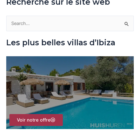
Recherche sur le site web
R
e
Les plus belles villas d’Ibiza
c
h
e
r
c
h
e
r
Voir notre offre
: