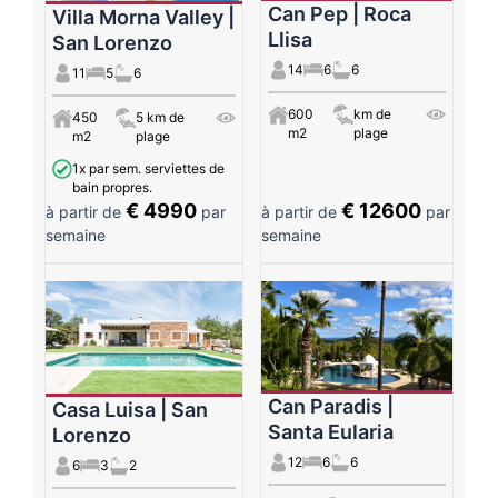
Can Pep | Roca
Villa Morna Valley |
Llisa
San Lorenzo
14
6
6
11
5
6
600
km de
450
5 km de
m2
plage
m2
plage
1x par sem. serviettes de
bain propres.
€ 4990
€ 12600
à partir de
par
à partir de
par
semaine
semaine
Can Paradis |
Casa Luisa | San
Santa Eularia
Lorenzo
12
6
6
6
3
2