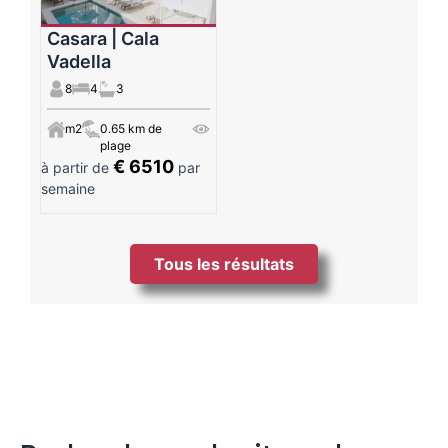
Casara | Cala
Vadella
8
4
3
m2
0.65 km de
plage
€ 6510
à partir de
par
semaine
Tous les résultats