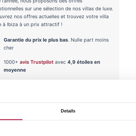
 l’année, nous proposons des offres
tionnelles sur une sélection de nos villas de luxe.
vrez nos offres actuelles et trouvez votre villa
 à Ibiza à un prix attractif !
Garantie du prix le plus bas
. Nulle part moins
cher
1000+
avis Trustpilot
avec
4,9 étoiles en
moyenne
Garantie SGR
. Des vacances sans soucis
Lisez les
expériences de nos clients
sur nos
villas
ici
Details