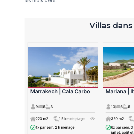
les mois d’été.
Villas dans
Marrakech | Cala Carbo
Mariana | 
9
5
3
13
6
5
220 m2
1.5 km de plage
350 m2
1x par sem. 2 h ménage
6x par sem. 3
juillet, août 