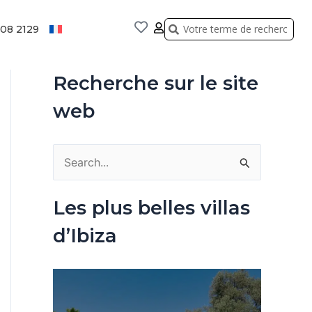
Rechercher
Rechercher
808 2129
Recherche sur le site
web
R
e
Les plus belles villas
c
d’Ibiza
h
e
r
c