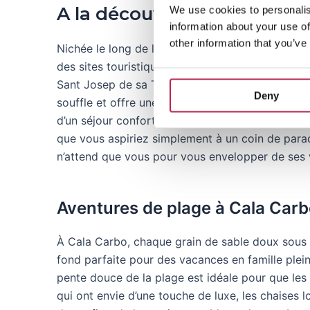
A la découverte de Cala Car
We use cookies to personalis
information about your use of
other information that you’ve
Nichée le long de la pittoresque côte sud-ouest,
des sites touristiques très fréquentés d’Ibiza. S
Sant Josep de sa Talaia, cette baie isolée et m
Deny
souffle et offre une combinaison exquise de rela
d’un séjour confortable. Que vous soyez à la rec
que vous aspiriez simplement à un coin de parad
n’attend que vous pour vous envelopper de ses 
Aventures de plage à Cala Car
À Cala Carbo, chaque grain de sable doux sous vo
fond parfaite pour des vacances en famille pleine
pente douce de la plage est idéale pour que les 
qui ont envie d’une touche de luxe, les chaises 