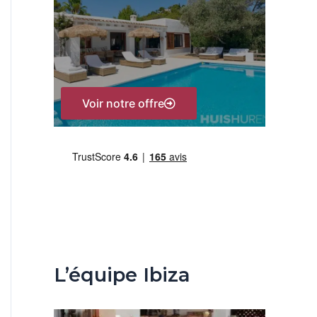
h
e
r
:
Voir notre offre
L’équipe Ibiza