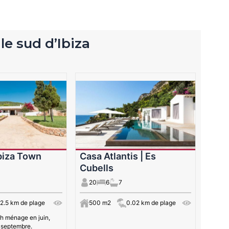
 le sud d’Ibiza
Ibiza Town
Casa Atlantis | Es
Cubells
20
6
7
2.5 km de plage
500 m2
0.02 km de plage
 h ménage en juin,
et septembre.