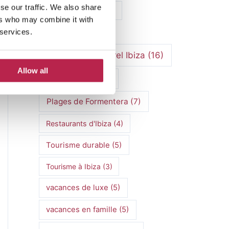
se our traffic. We also share
Marchés hippies
(4)
ers who may combine it with
 services.
Méditerranée
(5)
patrimoine culturel Ibiza
(16)
Allow all
Plages d'Ibiza
(7)
Plages de Formentera
(7)
Restaurants d'Ibiza
(4)
Tourisme durable
(5)
Tourisme à Ibiza
(3)
vacances de luxe
(5)
vacances en famille
(5)