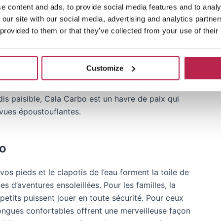
bo : Un joyau caché d'Ibiza
e content and ads, to provide social media features and to analy
 our site with our social media, advertising and analytics partn
 provided to them or that they’ve collected from your use of their
 Cala Carbo promet une retraite paisible au milieu
ituée à une courte distance des villes animées de
agnifique révèle un panorama de vues à couper le
Customize
xation et de beauté naturelle qui résume l’essence
herche d’une vue à couper le souffle sur la mer ou
is paisible, Cala Carbo est un havre de paix qui
vues époustouflantes.
bo
s pieds et le clapotis de l’eau forment la toile de
s d’aventures ensoleillées. Pour les familles, la
petits puissent jouer en toute sécurité. Pour ceux
longues confortables offrent une merveilleuse façon