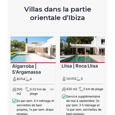
Villas dans la partie
orientale d’Ibiza
Llisa | Roca Llisa
Algarroba |
S'Argamassa
10
5
5
8
4
4
420 m2
2 km de plage
200
0.02 km de
m2
plage
Service supplémentaire
de mai à septembre: 3x
2x par sem. 4 h ménage et
par sem. 3 h ménage et
serviettes de bain
1x par sem. serviettes de
propres, 1x par sem. draps
bain propres.
propres.