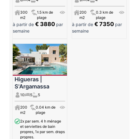
300
1.5 km de
200
0.3 km de
m2
plage
m2
plage
€ 3880
€ 7350
à partir de
par
à partir de
par
semaine
semaine
Higueras |
S'Argamassa
10
5
5
200
0.04 km de
m2
plage
2x par sem. 4 h ménage
et serviettes de bain
propres, 1x par sem. draps
propres.