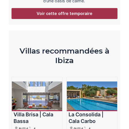
d’une oasis de calme.
Voir cette offre temporaire
Villas recommandées à
Ibiza
Villa Brisa | Cala
La Consolida |
Bassa
Cala Carbo
8
4
4
9
4
4