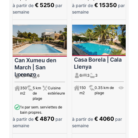
€ 5250
€ 15350
à partir de
par
à partir de
par
semaine
semaine
Casa Borela | Cala
Can Xumeu den
Llenya
March | San
Lorenzo
6
3
3
12
6
6
150
0.35 km de
350
5 km
Cuisine
m2
plage
m2
de
extérieure
plage
1x par sem. serviettes de
bain propres.
€ 4870
€ 4060
à partir de
par
à partir de
par
semaine
semaine