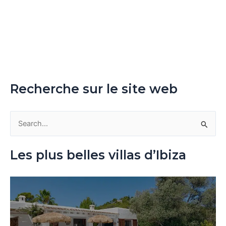
Recherche sur le site web
R
e
Les plus belles villas d’Ibiza
c
h
e
r
c