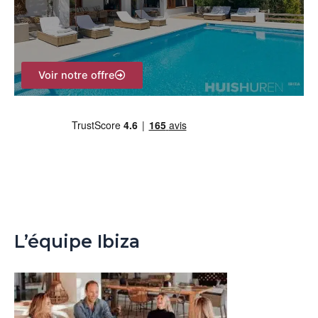
h
e
r
Voir notre offre
:
L’équipe Ibiza