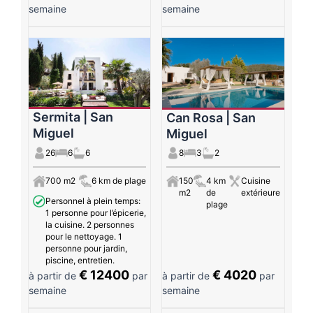
semaine
semaine
Sermita | San
Can Rosa | San
Miguel
Miguel
26
6
6
8
3
2
700 m2
6 km de plage
150
4 km
Cuisine
m2
de
extérieure
Personnel à plein temps:
plage
1 personne pour l’épicerie,
la cuisine. 2 personnes
pour le nettoyage. 1
personne pour jardin,
piscine, entretien.
€ 12400
€ 4020
à partir de
par
à partir de
par
semaine
semaine