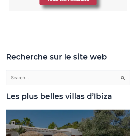
Recherche sur le site web
R
e
Les plus belles villas d’Ibiza
c
h
e
r
c