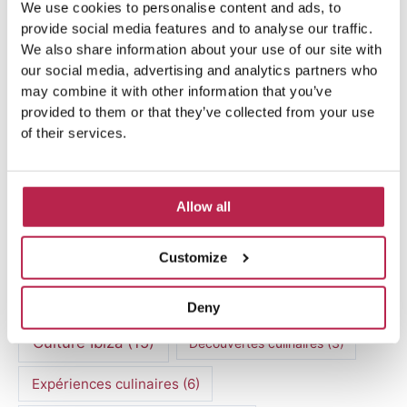
We use cookies to personalise content and ads, to
provide social media features and to analyse our traffic.
We also share information about your use of our site with
our social media, advertising and analytics partners who
may combine it with other information that you’ve
provided to them or that they’ve collected from your use
Sujets populaires
of their services.
art moderne
(4)
Beauté naturelle
(5)
Allow all
Beauté naturelle Ibiza
(6)
Casa Tranquila
(4)
Customize
Conseils de voyage à Ibiza
(5)
Coucher de soleil
(4)
Cuisine méditerranéenne
(4)
Deny
Culture Ibiza
(15)
Découvertes culinaires
(3)
Expériences culinaires
(6)