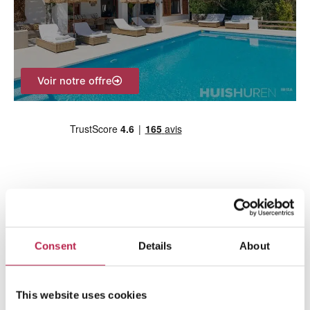
h
e
r
Voir notre offre
:
L’équipe Ibiza
Consent
Details
About
This website uses cookies