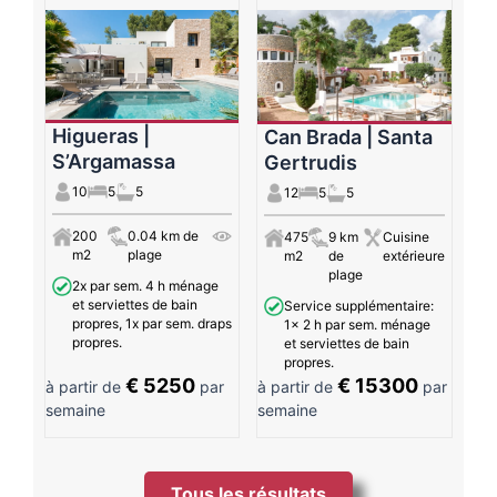
Higueras |
Can Brada | Santa
S’Argamassa
Gertrudis
10
5
5
12
5
5
200
0.04 km de
475
9 km
Cuisine
m2
plage
m2
de
extérieure
plage
2x par sem. 4 h ménage
et serviettes de bain
Service supplémentaire:
propres, 1x par sem. draps
1x 2 h par sem. ménage
propres.
et serviettes de bain
propres.
€ 5250
€ 15300
à partir de
par
à partir de
par
semaine
semaine
Tous les résultats