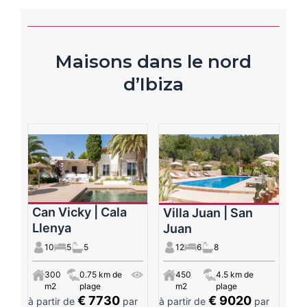
Maisons dans le nord
d’Ibiza
Can Vicky | Cala
Villa Juan | San
Llenya
Juan
10
5
5
12
6
8
300
0.75 km de
450
4.5 km de
m2
plage
m2
plage
€ 7730
€ 9020
à partir de
par
à partir de
par