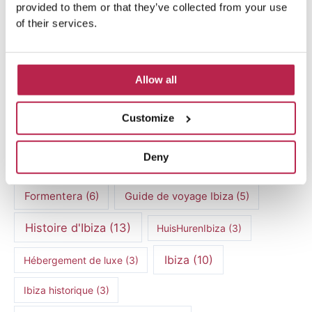
provided to them or that they’ve collected from your use
Beauté naturelle Ibiza
(6)
Casa Tranquila
(4)
of their services.
Conseils de voyage à Ibiza
(5)
Coucher de soleil
(4)
Cuisine méditerranéenne
(4)
Allow all
Culture Ibiza
(15)
Découvertes culinaires
(3)
Customize
Expériences culinaires
(6)
Deny
Expériences culinaires à Ibiza
(5)
Formentera
(6)
Guide de voyage Ibiza
(5)
Histoire d'Ibiza
(13)
HuisHurenIbiza
(3)
Ibiza
(10)
Hébergement de luxe
(3)
Ibiza historique
(3)