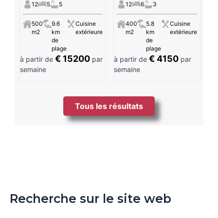
12
5
5
12
6
3
500
9.6
Cuisine
400
5.8
Cuisine
m2
km
extérieure
m2
km
extérieure
de
de
plage
plage
€ 15200
€ 4150
à partir de
par
à partir de
par
semaine
semaine
Tous les résultats
Recherche sur le site web