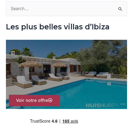
R
e
Les plus belles villas d’Ibiza
c
h
e
r
c
h
e
r
Voir notre offre
: