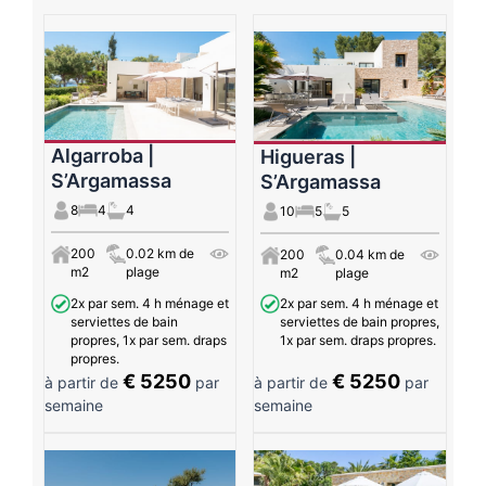
Algarroba |
Higueras |
S’Argamassa
S’Argamassa
8
4
4
10
5
5
200
0.02 km de
200
0.04 km de
m2
plage
m2
plage
2x par sem. 4 h ménage et
2x par sem. 4 h ménage et
serviettes de bain
serviettes de bain propres,
propres, 1x par sem. draps
1x par sem. draps propres.
propres.
€ 5250
€ 5250
à partir de
par
à partir de
par
semaine
semaine