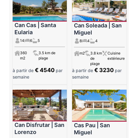
Can Cas | Santa
Can Soleada | San
Eularia
Miguel
14
6
5
8
4
4
360
3.5 km de
m2
3.8 km
Cuisine
m2
plage
de
extérieure
plage
€ 4540
€ 3230
à partir de
par
à partir de
par
semaine
semaine
Can Disfrutar | San
Cas Pau | San
Lorenzo
Miguel