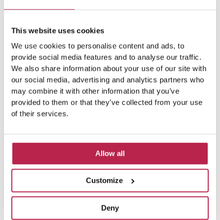
This website uses cookies
L’équipe Ibiza
We use cookies to personalise content and ads, to
provide social media features and to analyse our traffic.
We also share information about your use of our site with
our social media, advertising and analytics partners who
may combine it with other information that you’ve
provided to them or that they’ve collected from your use
of their services.
Sujets populaires
Allow all
Customize
art moderne
(4)
Beauté naturelle
(5)
Beauté naturelle Ibiza
(6)
Casa Tranquila
(4)
Deny