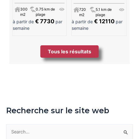
300
0.75 km de
720
5.1 km de
m2
plage
m2
plage
€ 7730
€ 12110
à partir de
par
à partir de
par
semaine
semaine
Tous les résultats
Recherche sur le site web
R