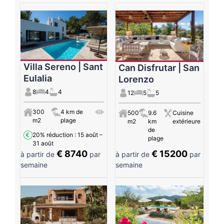
Villa Sereno | Sant
Can Disfrutar | San
Eulalia
Lorenzo
8
4
4
12
5
5
300
4 km de
500
9.6
Cuisine
m2
plage
m2
km
extérieure
de
20% réduction
: 15 août –
plage
31 août
€ 8740
€ 15200
à partir de
par
à partir de
par
semaine
semaine