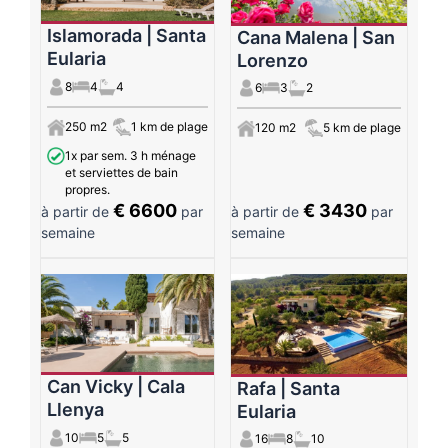
Islamorada | Santa
Cana Malena | San
Eularia
Lorenzo
8
4
4
6
3
2
250 m2
1 km de plage
120 m2
5 km de plage
1x par sem. 3 h ménage
et serviettes de bain
propres.
€ 6600
€ 3430
à partir de
par
à partir de
par
semaine
semaine
Can Vicky | Cala
Rafa | Santa
Llenya
Eularia
10
5
5
16
8
10