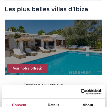
e
Les plus belles villas d’Ibiza
c
h
e
r
c
h
e
r
Voir notre offre
:
Consent
Details
About