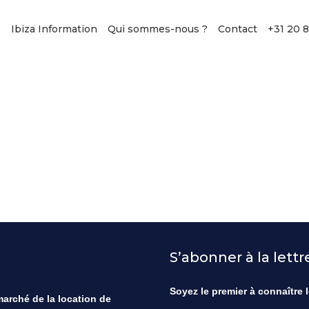
s
Ibiza Information
Qui sommes-nous ?
Contact
+31 20 
S’abonner à la lett
Soyez le premier à connaître l
 marché de la location de