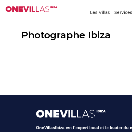
Aller
au
Les Villas
Service
contenu
Photographe Ibiza
OneVillasIbiza est l’expert local et le leader du