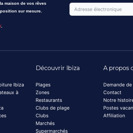
 la maison de vos rêves
position sur mesure.
l
.
Découvrir Ibiza
A propos 
iture Ibiza
Plages
Demande de 
ateaux à
Zones
Contact
Restaurants
Notre histoir
za
Clubs de plage
Postes vacan
ces
Clubs
Affiliation
Marchés
Supermarchés