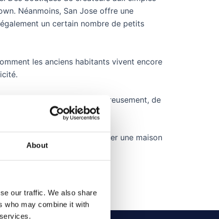
 Town. Néanmoins, San Jose offre une
e également un certain nombre de petits
r comment les anciens habitants vivent encore
cité.
e chose de plus culturel. Malheureusement, de
6.
r, de prendre un café ou de louer une maison
About
se our traffic. We also share
ers who may combine it with
 services.