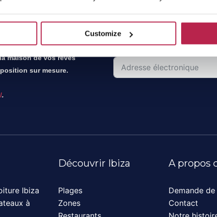
S’abonner à la lett
Customize
Soyez le premier à connaître l
 marché de la location de
 la maison de vos rêves
position sur mesure.
l
.
Découvrir Ibiza
A propos 
iture Ibiza
Plages
Demande de 
ateaux à
Zones
Contact
Restaurants
Notre histoir