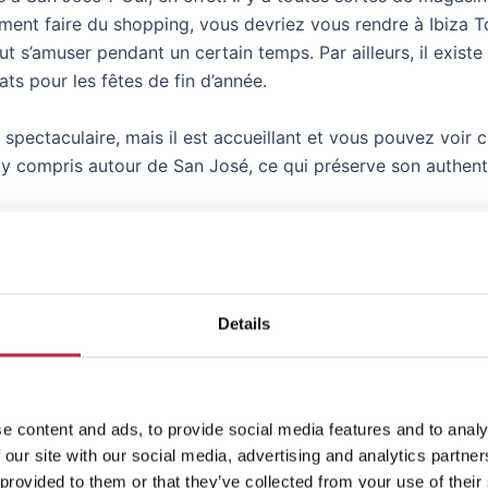
iment faire du shopping, vous devriez vous rendre à Ibiza
t s’amuser pendant un certain temps. Par ailleurs, il exist
s pour les fêtes de fin d’année.
as spectaculaire, mais il est accueillant et vous pouvez voi
 y compris autour de San José, ce qui préserve son authenti
urs une belle église à visiter, si vous souhaitez faire quelqu
 endommagées ou détruites pendant la guerre civile de 193
ne fois, mais prenez aussi le temps de déjeuner ou de dîne
Details
e content and ads, to provide social media features and to analy
 our site with our social media, advertising and analytics partn
 provided to them or that they’ve collected from your use of their