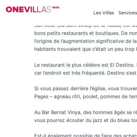
Aller
San Jose Ibiza
au
Les Villas
Service
contenu
San Jose (ou Sant Josep de la Talaia) est situ
bons petits restaurants et boutiques. De nomb
l’origine de l’augmentation significative de l
habitants trouvaient que c’était un peu trop 
Le restaurant le plus célèbre est El Destino
car l’endroit est très fréquenté. Destino s’e
Si vous passez derrière l’église, vous trouv
Pages – agneau rôti, poulet, pommes de terre 
Au Bar Bernat Vinya, des hommes âgés se réu
vous pourrez écouter du jazz et du blues to
Est-il également possible de faire des achat