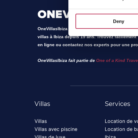
Deny
OneVillasIbiza est l’expert local et le leader du
villas à Ibiza depuis 15 ans. Trouvez facilement
en ligne ou contactez nos experts pour une pro
OneVillasIbiza fait partie de
One of a Kind Trave
Villas
Services
Villas
Location de vo
Villas avec piscine
Location de b
Villas de luxe
Ibiza