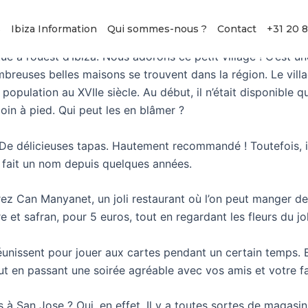
s
Ibiza Information
Qui sommes-nous ?
Contact
+31 20 
é à l’ouest d’Ibiza. Nous adorons ce petit village ! C’est un
reuses belles maisons se trouvent dans la région. Le village 
a population au XVIIe siècle. Au début, il n’était disponible 
loin à pied. Qui peut les en blâmer ?
. De délicieuses tapas. Hautement recommandé ! Toutefois, il
st fait un nom depuis quelques années.
erez Can Manyanet, un joli restaurant où l’on peut manger de
et safran, pour 5 euros, tout en regardant les fleurs du joli
nissent pour jouer aux cartes pendant un certain temps. Et 
ut en passant une soirée agréable avec vos amis et votre fa
s à San Jose ? Oui, en effet. Il y a toutes sortes de magas