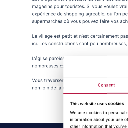
magasins pour touristes. Si vous voulez vra
expérience de shopping agréable, où l’on peu
supermarchés où vous pouvez faire vos achat
Le village est petit et n’est certainement p
ici. Les constructions sont peu nombreuses,
L’église paroissiale de Sant Jose est d’aille
nombreuses œuvres d’art originales ont été
Vous traverserez probablement cette ville u
Consent
non loin de la ville.
This website uses cookies
We use cookies to personalis
information about your use of
other information that you’ve