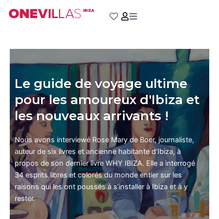
Aller
au
contenu
Le guide de voyage ultime
pour les amoureux d'Ibiza et
les nouveaux arrivants !
Nous avons interviewé Rose Mary de Boer, journaliste,
auteur de six livres et ancienne habitante d’Ibiza, à
propos de son dernier livre WHY IBIZA. Elle a interrogé
34 esprits libres et colorés du monde entier sur les
raisons qui les ont poussés à s’installer à Ibiza et à y
rester.