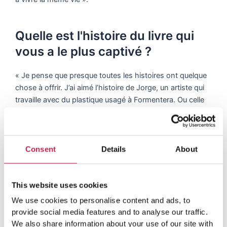
Quelle est l'histoire du livre qui
vous a le plus captivé ?
« Je pense que presque toutes les histoires ont quelque
chose à offrir. J’ai aimé l’histoire de Jorge, un artiste qui
travaille avec du plastique usagé à Formentera. Ou celle
de Carolina, une personne qui vit encore vraiment
comme un vieux hippie, sans gaz, ni lumière, ni
électricité, et qui a pourtant construit son propre petit
palais ! Je trouve cela très spécial. Ou encore le médecin
Consent
Details
About
qui devait faire un tour du monde, mais qui a dû faire
réparer son bateau et qui s’est retrouvé à Ibiza en se
disant « ce sera fait en deux semaines », mais qui a fini
This website uses cookies
par vivre sur l’île depuis 40 ans. Voilà ce qui fait l’attrait
We use cookies to personalise content and ads, to
d’Ibiza. Ce sont tous des gens amusants, attachants, qui
provide social media features and to analyse our traffic.
ont une bonne histoire à raconter. Comme l’histoire de
We also share information about your use of our site with