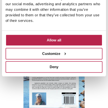
Toni, le propriétaire d’un bar à cocktails, qui a parcouru le
our social media, advertising and analytics partners who
monde entier pour finir par s’installer à Ibiza – et oui,
may combine it with other information that you’ve
pourquoi ? C’est ce que vous pourrez lire dans son
provided to them or that they’ve collected from your use
histoire ».
of their services.
Allow all
Customize
Deny