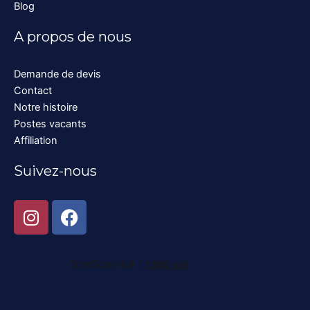
Blog
A propos de nous
Demande de devis
Contact
Notre histoire
Postes vacants
Affiliation
Suivez-nous
I
F
n
a
s
c
t
e
a
b
g
o