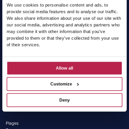
Villas
We use cookies to personalise content and ads, to
Villas avec piscine
provide social media features and to analyse our traffic.
Villas de luxe
We also share information about your use of our site with
our social media, advertising and analytics partners who
Villas par emplacement
may combine it with other information that you’ve
Villas par taille de groupe
provided to them or that they’ve collected from your use
Offres
of their services.
Workation Ibiza
Services
Allow all
Location de voiture Ibiza
Location de bateaux à Ibiza
Customize
Chef privé Ibiza
Tous les services
Deny
Découvrir Ibiza
Plages