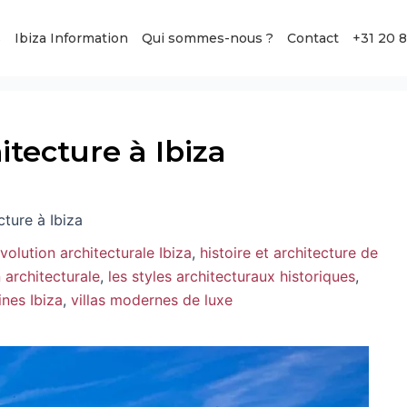
s
Ibiza Information
Qui sommes-nous ?
Contact
+31 20 
itecture à Ibiza
cture à Ibiza
volution architecturale Ibiza
,
histoire et architecture de
n architecturale
,
les styles architecturaux historiques
,
ines Ibiza
,
villas modernes de luxe