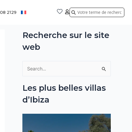
Rechercher
Rechercher
808 2129
Recherche sur le site
web
R
e
Les plus belles villas
c
d’Ibiza
h
e
r
c