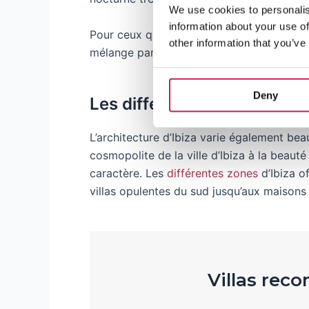
We use cookies to personalis
information about your use of
Pour ceux qui souhaitent découvrir la véri
other information that you’ve
mélange parfait de charme traditionnel e
Deny
Les différentes régions d’Ib
L’architecture d’Ibiza varie également bea
cosmopolite de la ville d’Ibiza à la beaut
caractère. Les
différentes zones
d’Ibiza of
villas opulentes du sud jusqu’aux maisons 
Villas rec