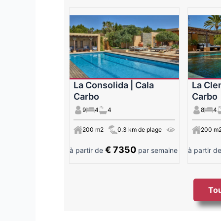
La Consolida | Cala
La Cle
Carbo
Carbo
9
4
4
8
4
200 m2
0.3 km de plage
200 m
€ 7350
à partir de
par semaine
à partir d
Tou