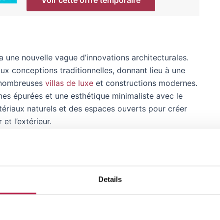
a une nouvelle vague d’innovations architecturales.
x conceptions traditionnelles, donnant lieu à une
s nombreuses
villas de luxe
et constructions modernes.
es épurées et une esthétique minimaliste avec le
matériaux naturels et des espaces ouverts pour créer
 et l’extérieur.
, l’architecture traditionnelle d’Ibiza continue de
Details
, on trouve encore d’authentiques « fincas », des
ement du passé agricole de l’île. Ces maisons,
 de vergers, offrent un contrepoint rustique à la vie