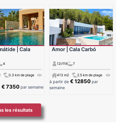
mátide | Cala
Amor | Cala Carbó
4
12
6
7
2
0.3 km de plage
413 m2
2.5 km de plage
€ 12850
à partir de
par
€ 7350
e
par semaine
semaine
s les résultats