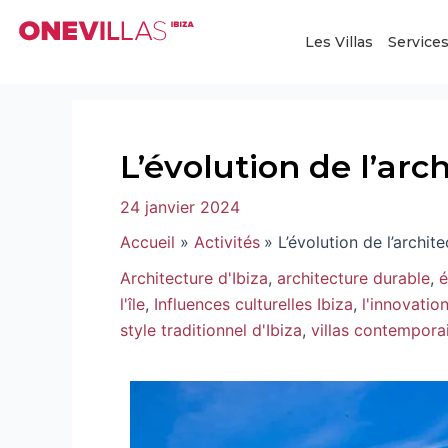
Aller
Navigation
au
des
Les Villas
Service
contenu
articles
L’évolution de l’arch
24 janvier 2024
Accueil
Activités
L’évolution de l’archite
Architecture d'Ibiza
,
architecture durable
,
é
l'île
,
Influences culturelles Ibiza
,
l'innovatio
style traditionnel d'Ibiza
,
villas contempora