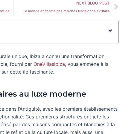
Sui
NEXT BLOG POST
Musique et danse folkloriques d’Ibiza : un guide vivant de la tradition et de la culture
Le monde enchanté des marchés traditionnels d’Ibiza
tecturale unique, Ibiza a connu une transformation
cle, fourni par
OneVillasIbiza
, vous emmène à la
 sur cette île fascinante.
aires au luxe moderne
e dans l’Antiquité, avec les premiers établissements
nctionnalité. Ces premières structures ont jeté les
ctérisé par des maisons compactes et blanchies à la
 le reflet de la culture locale, mais aussi une