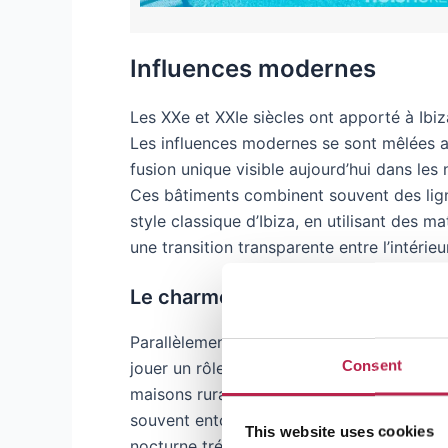
Influences modernes
Les XXe et XXIe siècles ont apporté à Ibiz
Les influences modernes se sont mêlées au
fusion unique visible aujourd’hui dans le
Ces bâtiments combinent souvent des lign
style classique d’Ibiza, en utilisant des 
une transition transparente entre l’intérieur
Le charme de la campagne
Parallèlement aux développements modernes
Consent
jouer un rôle important. Dans la campagne
maisons rurales qui témoignent silencieus
souvent entourées de jardins luxuriants et
This website uses cookies
nocturne trépidante qui caractérise Ibiza.