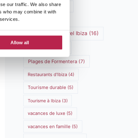
se our traffic. We also share
Marchés hippies
(4)
ers who may combine it with
 services.
Méditerranée
(5)
patrimoine culturel Ibiza
(16)
Allow all
Plages d'Ibiza
(7)
Plages de Formentera
(7)
Restaurants d'Ibiza
(4)
Tourisme durable
(5)
Tourisme à Ibiza
(3)
vacances de luxe
(5)
vacances en famille
(5)