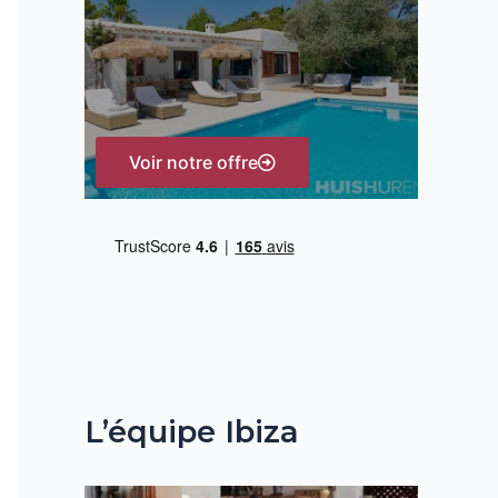
h
e
r
:
Voir notre offre
L’équipe Ibiza