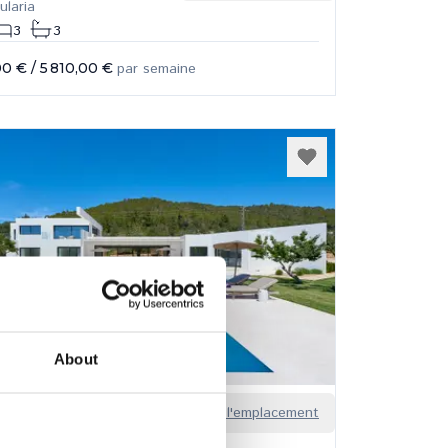
ularia
3
3
00 €
/
5 810,00 €
par semaine
About
Sa Guia
Voir l'emplacement
n