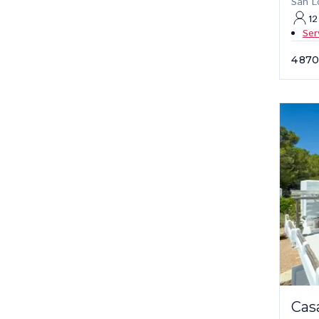
San L
12
Ser
4 870
Cas