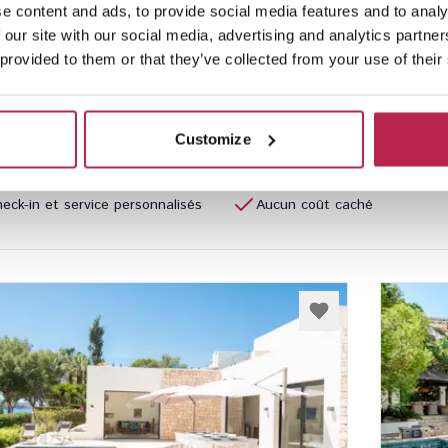
e content and ads, to provide social media features and to analy
3
2
16
 our site with our social media, advertising and analytics partn
,00 €
/
4 790,00 €
par semaine
20 350
 provided to them or that they’ve collected from your use of their
Customize
opriétés soigneusement
Équipe locale anglophone
spectées
eck-in et service personnalisés
Aucun coût caché