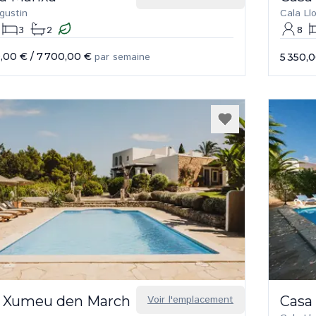
gustin
Cala Ll
3
2
8
,00 €
/
7 700,00 €
par semaine
5 350,
 Xumeu den March
Voir l'emplacement
Casa