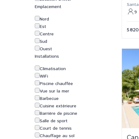
Santa
Emplacement
9
Nord
Est
5 820
Centre
Sud
Ouest
Installations
Climatisation
WiFi
Piscine chauffée
Vue sur la mer
Barbecue
Cuisine extérieure
Barrière de piscine
Salle de sport
Court de tennis
Chauffage au sol
Can