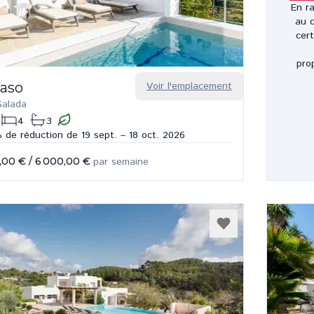
En ra
au c
cer
pro
Paso
Voir l'emplacement
Salada
4
3
 de réduction de 19 sept. – 18 oct. 2026
,00 €
/
6 000,00 €
par semaine