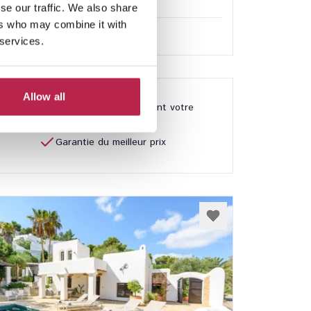
se our traffic. We also share
8
7
ers who may combine it with
,00 €
/
32 850,00 €
par semaine
 services.
Allow all
Disponible 24/7 pendant votre
séjour
Garantie du meilleur prix