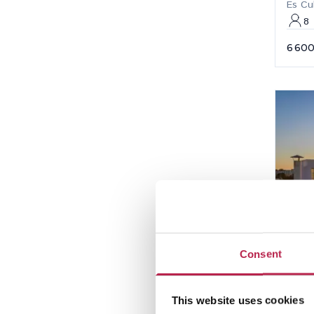
Es Cu
8
6 600
Consent
Es 
This website uses cookies
San A