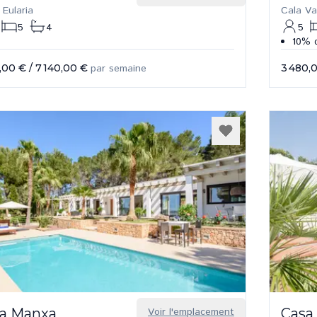
 Eularia
Cala Va
5
4
5
10% d
,00 €
/
7 140,00 €
par semaine
3 480,
a Manxa
Voir l'emplacement
Casa