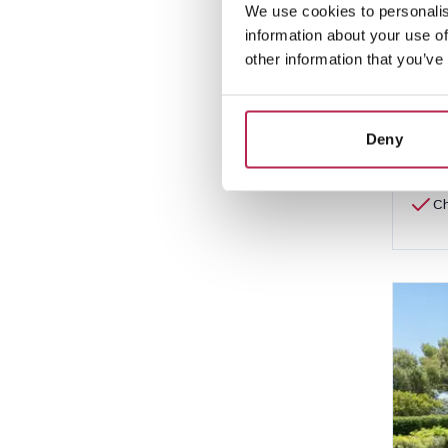
We use cookies to personalis
5
information about your use of
2 540
other information that you’ve
Deny
Pr
in
Ch