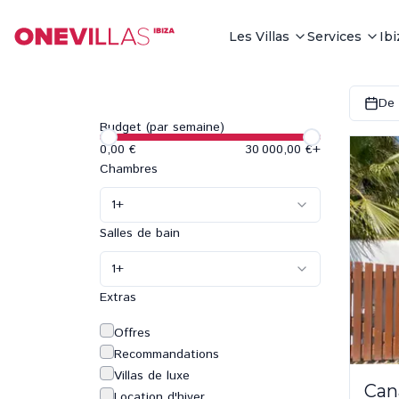
Les Villas
Services
Ib
De 
Budget (par semaine)
0,00 €
30 000,00 €
+
Chambres
1
+
Salles de bain
1
+
Extras
Offres
Recommandations
Villas de luxe
Can
Location d'hiver