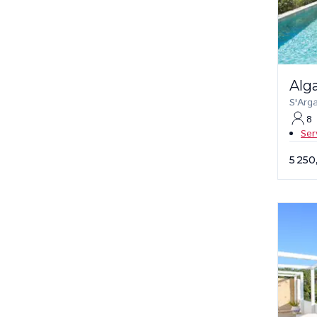
Alg
S'Arg
8
Ser
5 250