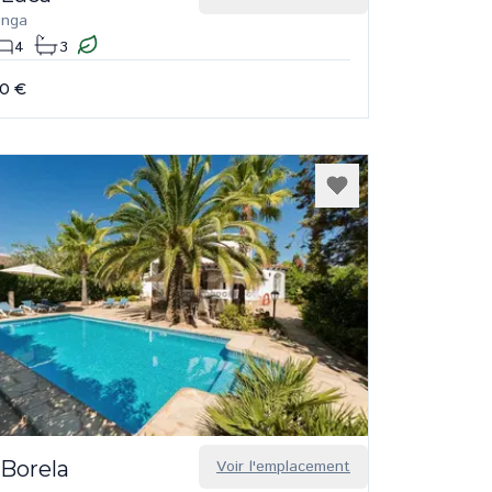
onga
4
3
00 €
 Borela
Voir l'emplacement