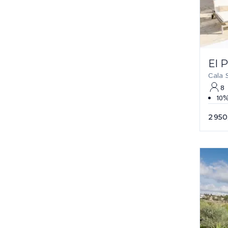
El 
Cala 
8
10%
2 950