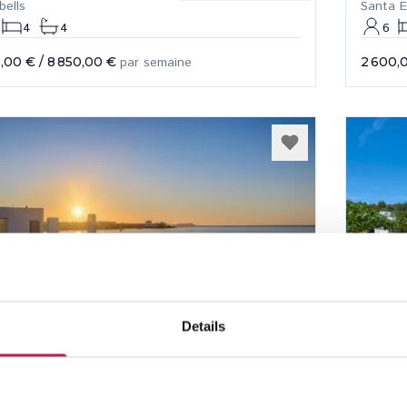
bells
Santa E
4
4
6
,00 €
/
8 850,00 €
par semaine
2 600,
Details
Repos
Voir l'emplacement
Can 
ntonio
San Jua