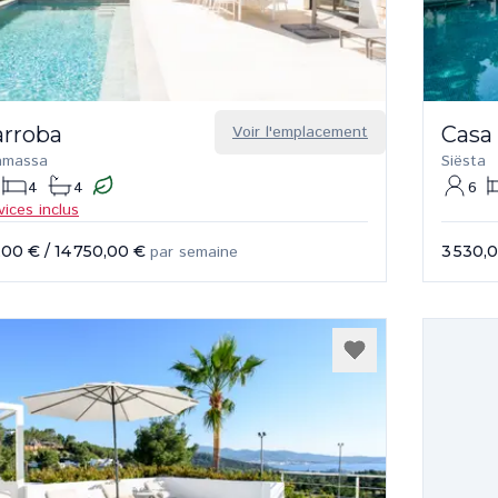
arroba
Voir l'emplacement
Casa
amassa
Siësta
4
4
6
vices inclus
,00 €
/
14 750,00 €
par semaine
3 530,