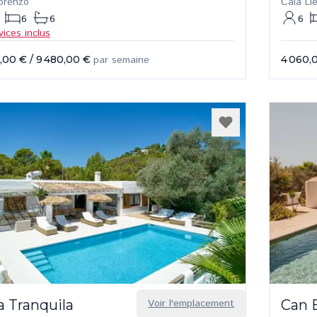
orenzo
Cala Ll
6
6
6
vices inclus
,00 €
/
9 480,00 €
par semaine
4 060,
a Tranquila
Voir l'emplacement
Can 